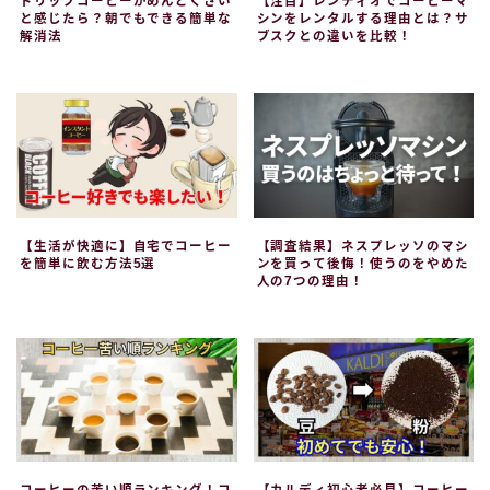
ドリップコーヒーがめんどくさい
【注目】レンティオでコーヒーマ
と感じたら？朝でもできる簡単な
シンをレンタルする理由とは？サ
解消法
ブスクとの違いを比較！
【生活が快適に】自宅でコーヒー
【調査結果】ネスプレッソのマシ
を簡単に飲む方法5選
ンを買って後悔！使うのをやめた
人の7つの理由！
コーヒーの苦い順ランキング！コ
【カルディ初心者必見】コーヒー