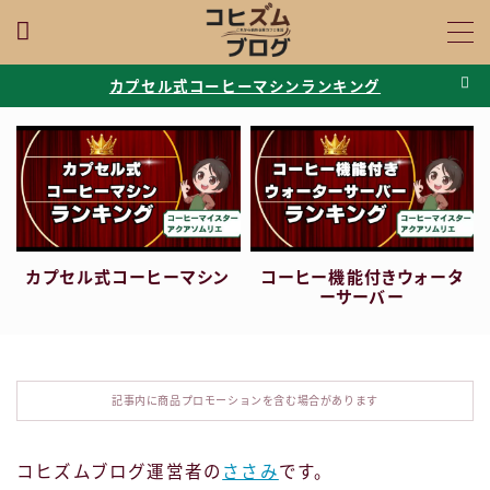
MENU
カプセル式コーヒーマシンランキング
口コミ・評判
マシン比較
Q＆A・基礎知識
カプセル式コーヒーマシン
コーヒー機能付きウォータ
ーサーバー
プロフィール
お問い合わせ
記事内に商品プロモーションを含む場合があります
コヒズムブログ運営者の
ささみ
です。